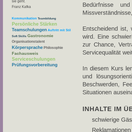
sie geht.
Bedürfnisse und
Franz Kafka
Missverständnisse
Kommunikation
Teambildung
Persönliche Stärken
Entscheidend ist,
Teamschulungen
Auftritt mit Stil
Gastronomie
wird. Eine schwie
Soft Skills
Organisationstalent
zur Chance, Vert
Körpersprache
Philosophie
Servicequalität wei
Fachausweis
Serviceschulungen
Prüfungsvorbereitung
In diesem Kurs ler
und lösungsorien
Beschwerden, Fee
Situationen ausein
INHALTE IM Ü
schwierige Gäst
Reklamationen