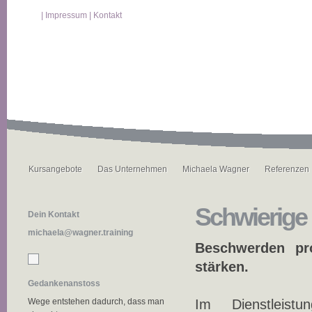
|
Impressum
|
Kontakt
Kursangebote
Das Unternehmen
Michaela Wagner
Referenzen
Schwierige 
Dein Kontakt
michaela@wagner.training
Beschwerden pro
stärken.
Gedankenanstoss
Wege entstehen dadurch, dass man
Im Dienstleistun